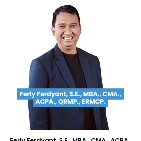
Ferly Ferdyant, S.E., MBA., CMA., ACPA.,