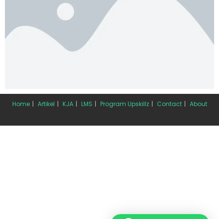
Home
Artikel
KJA
LMS
Program Upskillz
Contact
About