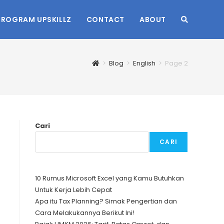
PROGRAM UPSKILLZ
CONTACT
ABOUT
TOGGLE
WEBSITE
>
Blog
>
English
>
Page 2
SEARCH
Cari
CARI
10 Rumus Microsoft Excel yang Kamu Butuhkan
Untuk Kerja Lebih Cepat
Apa itu Tax Planning? Simak Pengertian dan
Cara Melakukannya Berikut Ini!