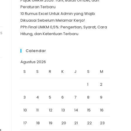
Pajak UMKM 2026: Tarif, Batas Omzet, dan
Peraturan Terbaru
10 Rumus Excel Untuk Admin yang Wajib
Dikuasai Sebelum Melamar Kerja!
PPh Final UMKM 0,5%: Pengertian, Syarat, Cara
25
Hitung, dan Ketentuan Terbaru
Calendar
Agustus 2026
S
S
R
K
J
S
M
1
2
3
4
5
6
7
8
9
10
11
12
13
14
15
16
17
18
19
20
21
22
23
a