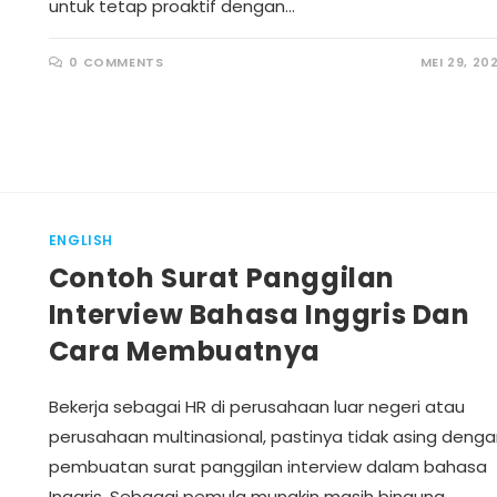
untuk tetap proaktif dengan…
0 COMMENTS
MEI 29, 20
ENGLISH
Contoh Surat Panggilan
Interview Bahasa Inggris Dan
Cara Membuatnya
Bekerja sebagai HR di perusahaan luar negeri atau
perusahaan multinasional, pastinya tidak asing deng
pembuatan surat panggilan interview dalam bahasa
Inggris. Sebagai pemula mungkin masih bingung