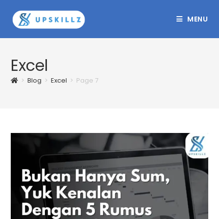
Skip
to
MENU
content
Excel
>
Blog
>
Excel
>
Page 7