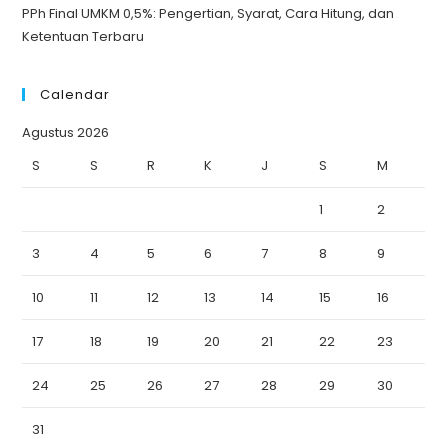
PPh Final UMKM 0,5%: Pengertian, Syarat, Cara Hitung, dan
Ketentuan Terbaru
Calendar
Agustus 2026
S
S
R
K
J
S
M
1
2
3
4
5
6
7
8
9
10
11
12
13
14
15
16
17
18
19
20
21
22
23
24
25
26
27
28
29
30
31