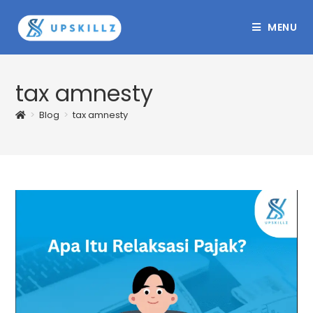
Skip
to
MENU
content
tax amnesty
>
Blog
>
tax amnesty