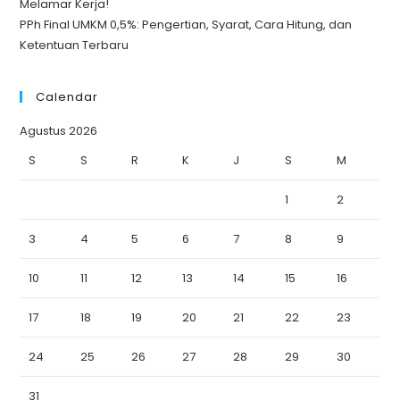
Melamar Kerja!
PPh Final UMKM 0,5%: Pengertian, Syarat, Cara Hitung, dan
Ketentuan Terbaru
Calendar
Agustus 2026
S
S
R
K
J
S
M
1
2
3
4
5
6
7
8
9
10
11
12
13
14
15
16
17
18
19
20
21
22
23
24
25
26
27
28
29
30
31