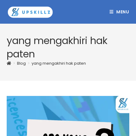
Skip
to
MENU
content
yang mengakhiri hak
paten
>
Blog
>
yang mengakhiri hak paten