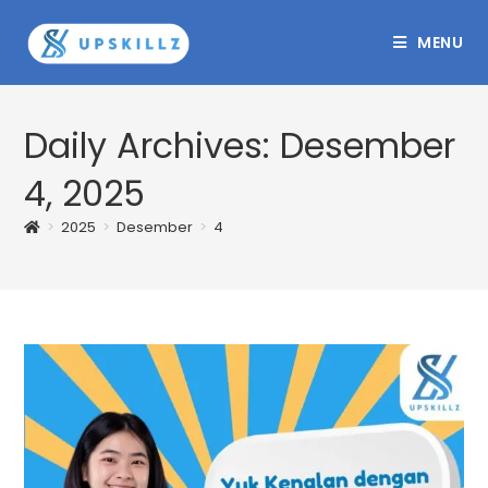
Skip
to
MENU
content
Daily Archives: Desember
4, 2025
>
2025
>
Desember
>
4