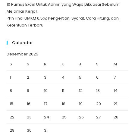
10 Rumus Excel Untuk Admin yang Wajib Dikuasai Sebelum
Melamar Kerja!
PPh Final UMKM 0,5%: Pengertian, Syarat, Cara Hitung, dan
Ketentuan Terbaru
Calendar
Desember 2025
S
S
R
K
J
S
M
1
2
3
4
5
6
7
8
9
10
11
12
13
14
15
16
17
18
19
20
21
22
23
24
25
26
27
28
29
30
31