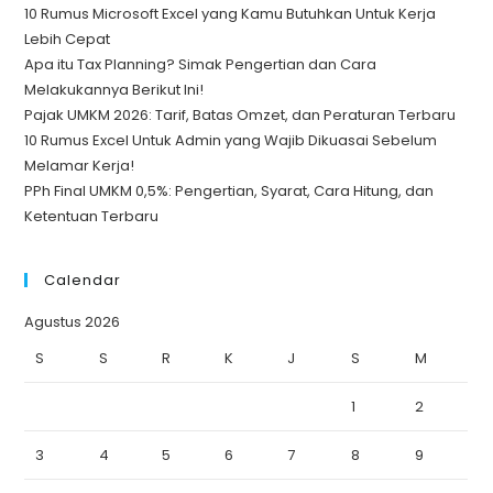
10 Rumus Microsoft Excel yang Kamu Butuhkan Untuk Kerja
Lebih Cepat
Apa itu Tax Planning? Simak Pengertian dan Cara
Melakukannya Berikut Ini!
Pajak UMKM 2026: Tarif, Batas Omzet, dan Peraturan Terbaru
10 Rumus Excel Untuk Admin yang Wajib Dikuasai Sebelum
Melamar Kerja!
PPh Final UMKM 0,5%: Pengertian, Syarat, Cara Hitung, dan
Ketentuan Terbaru
Calendar
Agustus 2026
S
S
R
K
J
S
M
1
2
3
4
5
6
7
8
9