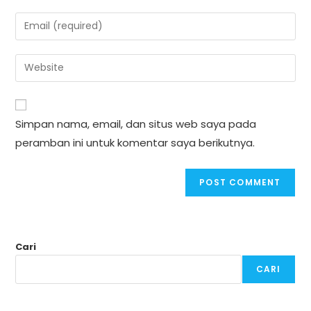
name
Enter
or
your
username
email
Enter
to
address
your
comment
to
website
comment
URL
Simpan nama, email, dan situs web saya pada
(optional)
peramban ini untuk komentar saya berikutnya.
Cari
CARI