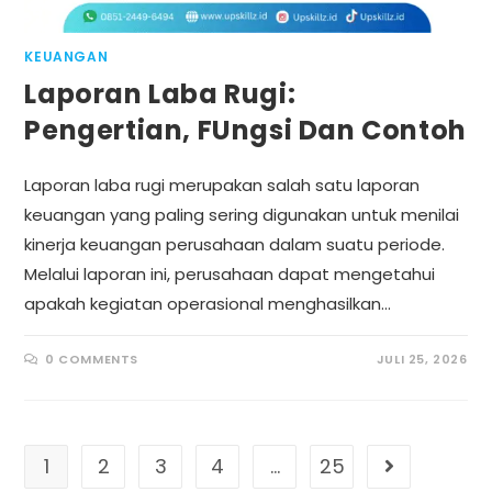
KEUANGAN
Laporan Laba Rugi:
Pengertian, FUngsi Dan Contoh
Laporan laba rugi merupakan salah satu laporan
keuangan yang paling sering digunakan untuk menilai
kinerja keuangan perusahaan dalam suatu periode.
Melalui laporan ini, perusahaan dapat mengetahui
apakah kegiatan operasional menghasilkan…
0 COMMENTS
JULI 25, 2026
1
2
3
4
…
25
Go to the ne