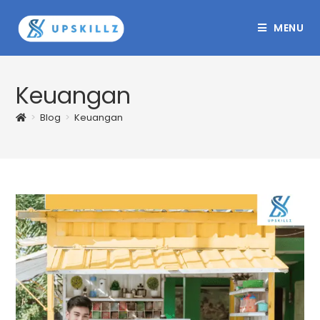
Skip
to
MENU
content
Keuangan
>
Blog
>
Keuangan