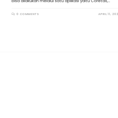
bisa dilakukan melalui satu aplikasi yaitu Coretax,…
0 COMMENTS
APRIL 11, 20