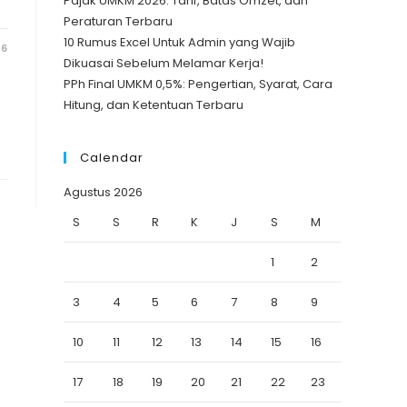
Pajak UMKM 2026: Tarif, Batas Omzet, dan
Peraturan Terbaru
10 Rumus Excel Untuk Admin yang Wajib
26
Dikuasai Sebelum Melamar Kerja!
PPh Final UMKM 0,5%: Pengertian, Syarat, Cara
Hitung, dan Ketentuan Terbaru
Calendar
Agustus 2026
S
S
R
K
J
S
M
1
2
3
4
5
6
7
8
9
10
11
12
13
14
15
16
17
18
19
20
21
22
23