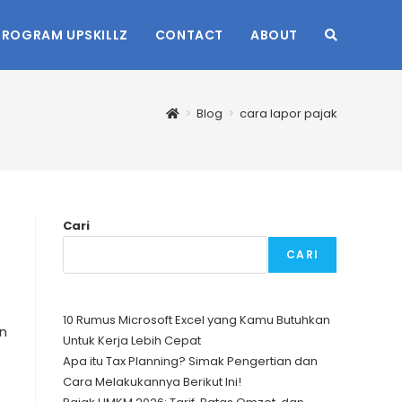
PROGRAM UPSKILLZ
CONTACT
ABOUT
TOGGLE
WEBSITE
>
Blog
>
cara lapor pajak
SEARCH
Cari
CARI
10 Rumus Microsoft Excel yang Kamu Butuhkan
an
Untuk Kerja Lebih Cepat
Apa itu Tax Planning? Simak Pengertian dan
Cara Melakukannya Berikut Ini!