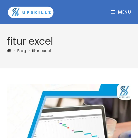
Skip
to
MENU
content
fitur excel
>
Blog
>
fitur excel