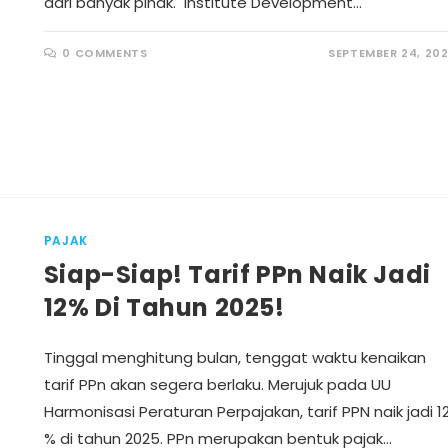
dari banyak pihak. Institute Development…
0 COMMENTS
SEPTEMBER 24, 20
PAJAK
Siap-Siap! Tarif PPn Naik Jadi
12% Di Tahun 2025!
Tinggal menghitung bulan, tenggat waktu kenaikan
tarif PPn akan segera berlaku. Merujuk pada UU
Harmonisasi Peraturan Perpajakan, tarif PPN naik jadi 1
% di tahun 2025. PPn merupakan bentuk pajak…