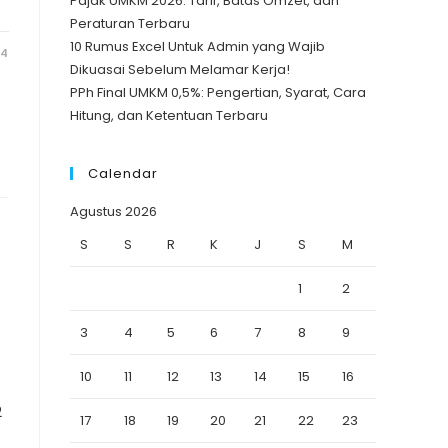
Pajak UMKM 2026: Tarif, Batas Omzet, dan
Peraturan Terbaru
10 Rumus Excel Untuk Admin yang Wajib
24
Dikuasai Sebelum Melamar Kerja!
PPh Final UMKM 0,5%: Pengertian, Syarat, Cara
Hitung, dan Ketentuan Terbaru
Calendar
Agustus 2026
S
S
R
K
J
S
M
1
2
3
4
5
6
7
8
9
10
11
12
13
14
15
16
2
17
18
19
20
21
22
23