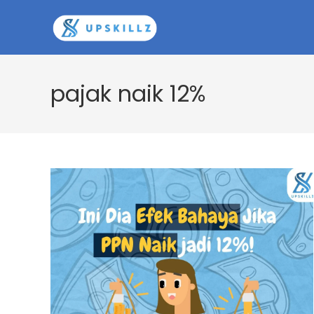
Skip
to
content
pajak naik 12%