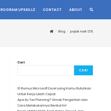
PROGRAM UPSKILLZ
CONTACT
ABOUT
TOGGLE
WEBSITE
>
Blog
>
pajak naik 12%
SEARCH
Cari
CARI
10 Rumus Microsoft Excel yang Kamu Butuhkan
Untuk Kerja Lebih Cepat
Apa itu Tax Planning? Simak Pengertian dan
n
Cara Melakukannya Berikut Ini!