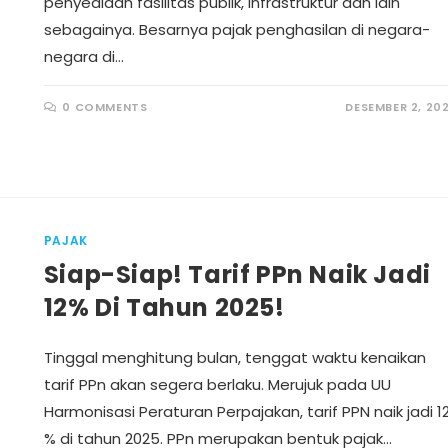
penyediaan fasilitas publik, infrastruktur dan lain
sebagainya. Besarnya pajak penghasilan di negara-
negara di…
0 COMMENTS
DESEMBER 2, 20
PAJAK
Siap-Siap! Tarif PPn Naik Jadi
12% Di Tahun 2025!
Tinggal menghitung bulan, tenggat waktu kenaikan
tarif PPn akan segera berlaku. Merujuk pada UU
Harmonisasi Peraturan Perpajakan, tarif PPN naik jadi 1
% di tahun 2025. PPn merupakan bentuk pajak…