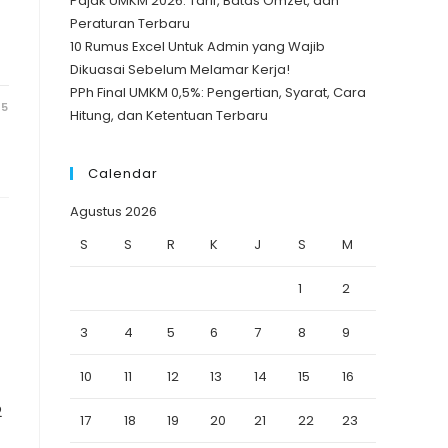
Pajak UMKM 2026: Tarif, Batas Omzet, dan
Peraturan Terbaru
10 Rumus Excel Untuk Admin yang Wajib
Dikuasai Sebelum Melamar Kerja!
PPh Final UMKM 0,5%: Pengertian, Syarat, Cara
25
Hitung, dan Ketentuan Terbaru
Calendar
Agustus 2026
S
S
R
K
J
S
M
1
2
3
4
5
6
7
8
9
10
11
12
13
14
15
16
2
17
18
19
20
21
22
23