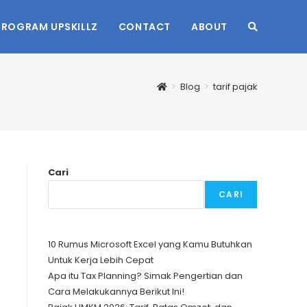
PROGRAM UPSKILLZ
CONTACT
ABOUT
TOGGLE
WEBSITE
>
Blog
>
tarif pajak
SEARCH
Cari
CARI
10 Rumus Microsoft Excel yang Kamu Butuhkan
Untuk Kerja Lebih Cepat
Apa itu Tax Planning? Simak Pengertian dan
Cara Melakukannya Berikut Ini!