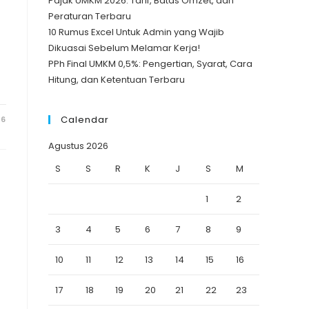
Pajak UMKM 2026: Tarif, Batas Omzet, dan
Peraturan Terbaru
10 Rumus Excel Untuk Admin yang Wajib
Dikuasai Sebelum Melamar Kerja!
PPh Final UMKM 0,5%: Pengertian, Syarat, Cara
Hitung, dan Ketentuan Terbaru
Calendar
26
Agustus 2026
S
S
R
K
J
S
M
1
2
3
4
5
6
7
8
9
10
11
12
13
14
15
16
17
18
19
20
21
22
23