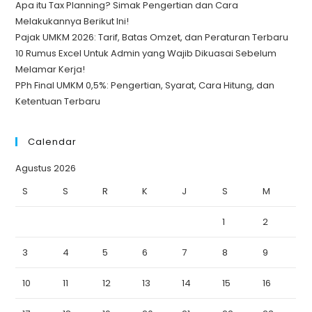
Apa itu Tax Planning? Simak Pengertian dan Cara
Melakukannya Berikut Ini!
Pajak UMKM 2026: Tarif, Batas Omzet, dan Peraturan Terbaru
10 Rumus Excel Untuk Admin yang Wajib Dikuasai Sebelum
Melamar Kerja!
PPh Final UMKM 0,5%: Pengertian, Syarat, Cara Hitung, dan
Ketentuan Terbaru
Calendar
Agustus 2026
S
S
R
K
J
S
M
1
2
3
4
5
6
7
8
9
10
11
12
13
14
15
16