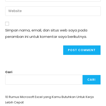
your
username
email
Enter
to
address
your
comment
to
website
comment
URL
Simpan nama, email, dan situs web saya pada
(optional)
peramban ini untuk komentar saya berikutnya.
Cari
CARI
10 Rumus Microsoft Excel yang Kamu Butuhkan Untuk Kerja
Lebih Cepat