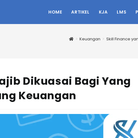
HOME
ARTIKEL
KJA
LMS
>
Keuangan
>
Skill Finance y
ajib Dikuasai Bagi Yang
idang Keuangan