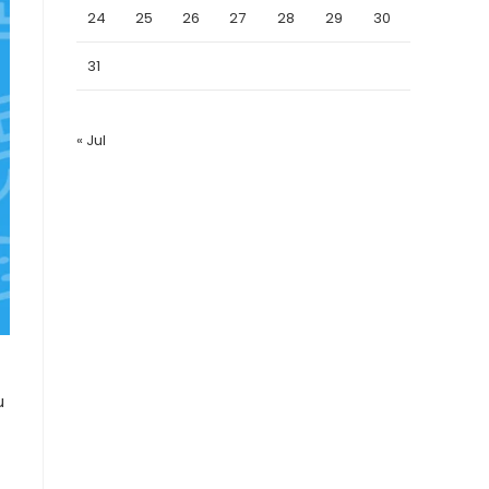
24
25
26
27
28
29
30
31
« Jul
u