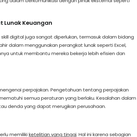
ting dalam berkomunikasi dengan pihak eksternal seperti
t Lunak Keuangan
a skill digital juga sangat diperlukan, termasuk dalam bidang
hir dalam menggunakan perangkat lunak seperti Excel,
ainnya untuk membantu mereka bekerja lebih efisien dan
lam mengenai perpajakan. Pengetahuan tentang perpajakan
mematuhi semua peraturan yang berlaku. Kesalahan dalam
atau denda yang dapat merugikan perusahaan.
erlu memiliki
ketelitian yang tinggi
. Hal ini karena sebagian