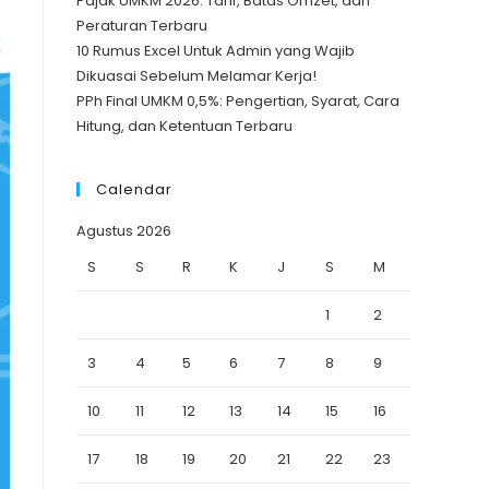
Pajak UMKM 2026: Tarif, Batas Omzet, dan
Peraturan Terbaru
10 Rumus Excel Untuk Admin yang Wajib
Dikuasai Sebelum Melamar Kerja!
PPh Final UMKM 0,5%: Pengertian, Syarat, Cara
Hitung, dan Ketentuan Terbaru
Calendar
Agustus 2026
S
S
R
K
J
S
M
1
2
3
4
5
6
7
8
9
10
11
12
13
14
15
16
17
18
19
20
21
22
23