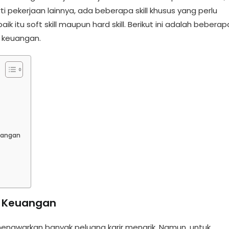
i pekerjaan lainnya, ada beberapa skill khusus yang perlu
ik itu soft skill maupun hard skill. Berikut ini adalah beberap
ang keuangan.
uangan
ng Keuangan
enawarkan banyak peluang karir menarik. Namun, untuk