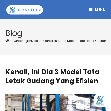
Skip
to
MENU
content
Blog
>
Uncategorized
>
Kenali, Ini Dia 3 Model Tata Letak Gudang y
Kenali, Ini Dia 3 Model Tata
Letak Gudang Yang Efisien