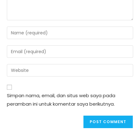
Enter
your
name
Enter
or
your
username
email
Enter
to
address
your
comment
to
website
comment
URL
Simpan nama, email, dan situs web saya pada
(optional)
peramban ini untuk komentar saya berikutnya.