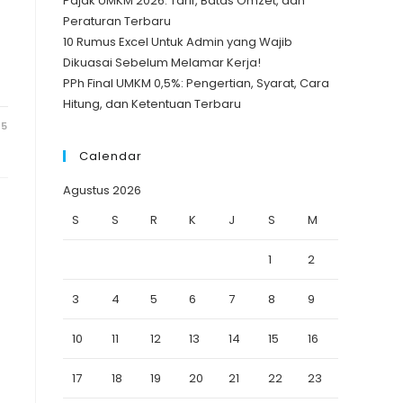
Pajak UMKM 2026: Tarif, Batas Omzet, dan
Peraturan Terbaru
10 Rumus Excel Untuk Admin yang Wajib
Dikuasai Sebelum Melamar Kerja!
PPh Final UMKM 0,5%: Pengertian, Syarat, Cara
Hitung, dan Ketentuan Terbaru
25
Calendar
Agustus 2026
S
S
R
K
J
S
M
1
2
3
4
5
6
7
8
9
10
11
12
13
14
15
16
17
18
19
20
21
22
23