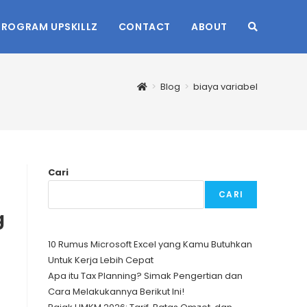
PROGRAM UPSKILLZ
CONTACT
ABOUT
TOGGLE
WEBSITE
>
Blog
>
biaya variabel
SEARCH
Cari
CARI
g
10 Rumus Microsoft Excel yang Kamu Butuhkan
Untuk Kerja Lebih Cepat
Apa itu Tax Planning? Simak Pengertian dan
Cara Melakukannya Berikut Ini!