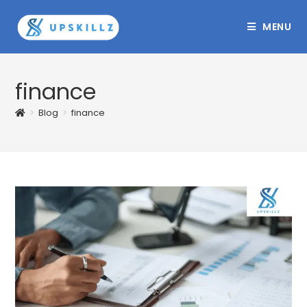
Skip
to
MENU
content
finance
>
Blog
>
finance