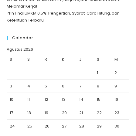
Melamar Kerja!
PPh Final UMKM 0,5%: Pengertian, Syarat, Cara Hitung, dan
Ketentuan Terbaru
Calendar
Agustus 2026
S
S
R
K
J
S
M
1
2
3
4
5
6
7
8
9
10
11
12
13
14
15
16
17
18
19
20
21
22
23
24
25
26
27
28
29
30