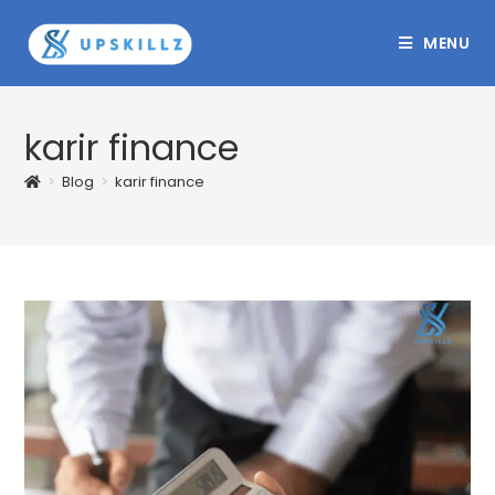
Skip
to
MENU
content
karir finance
>
Blog
>
karir finance