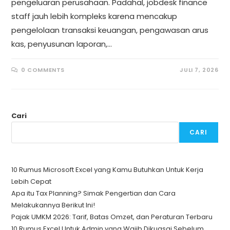
pengeluaran perusahaan. Padahal, jobdesk finance
staff jauh lebih kompleks karena mencakup
pengelolaan transaksi keuangan, pengawasan arus
kas, penyusunan laporan,…
0 COMMENTS
JULI 7, 2026
Cari
CARI
10 Rumus Microsoft Excel yang Kamu Butuhkan Untuk Kerja
Lebih Cepat
Apa itu Tax Planning? Simak Pengertian dan Cara
Melakukannya Berikut Ini!
Pajak UMKM 2026: Tarif, Batas Omzet, dan Peraturan Terbaru
10 Rumus Excel Untuk Admin yang Wajib Dikuasai Sebelum