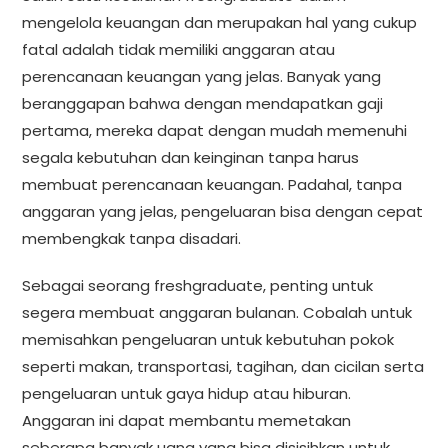
mengelola keuangan dan merupakan hal yang cukup
fatal adalah tidak memiliki anggaran atau
perencanaan keuangan yang jelas. Banyak yang
beranggapan bahwa dengan mendapatkan gaji
pertama, mereka dapat dengan mudah memenuhi
segala kebutuhan dan keinginan tanpa harus
membuat perencanaan keuangan. Padahal, tanpa
anggaran yang jelas, pengeluaran bisa dengan cepat
membengkak tanpa disadari.
Sebagai seorang freshgraduate, penting untuk
segera membuat anggaran bulanan. Cobalah untuk
memisahkan pengeluaran untuk kebutuhan pokok
seperti makan, transportasi, tagihan, dan cicilan serta
pengeluaran untuk gaya hidup atau hiburan.
Anggaran ini dapat membantu memetakan
seberapa banyak uang yang bisa disisihkan untuk