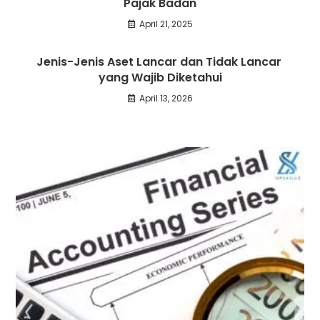
Pajak Badan
April 21, 2025
Jenis-Jenis Aset Lancar dan Tidak Lancar
yang Wajib Diketahui
April 13, 2026