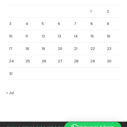
1
2
3
4
5
6
7
8
9
10
11
12
13
14
15
16
17
18
19
20
21
22
23
24
25
26
27
28
29
30
31
« Jul