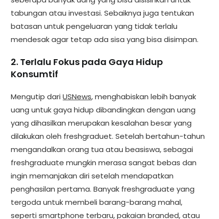
tabungan atau investasi. Sebaiknya juga tentukan
batasan untuk pengeluaran yang tidak terlalu
mendesak agar tetap ada sisa yang bisa disimpan.
2. Terlalu Fokus pada Gaya Hidup
Konsumtif
Mengutip dari
USNews
, menghabiskan lebih banyak
uang untuk gaya hidup dibandingkan dengan uang
yang dihasilkan merupakan kesalahan besar yang
dilakukan oleh freshgraduet. Setelah bertahun-tahun
mengandalkan orang tua atau beasiswa, sebagai
freshgraduate mungkin merasa sangat bebas dan
ingin memanjakan diri setelah mendapatkan
penghasilan pertama. Banyak freshgraduate yang
tergoda untuk membeli barang-barang mahal,
seperti smartphone terbaru, pakaian branded, atau